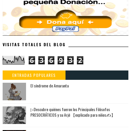
VISITAS TOTALES DEL BLOG
6
3
6
9
3
2
ENTRADAS POPULARES
El síndrome de Amaranta
▷Descubre quiénes fueron los Principales Filósofos
PRESOCRÁTICOS y su Arjé 【explicado para niños✍】