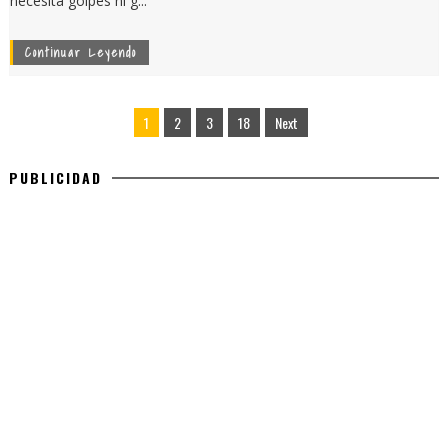
necesita golpes ni g...
Continuar Leyendo
1
2
3
18
Next
PUBLICIDAD