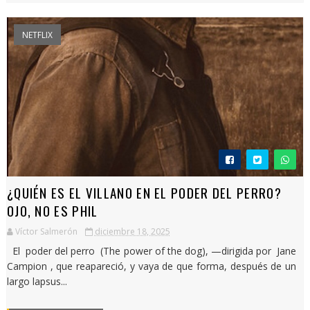
NETFLIX
¿QUIÉN ES EL VILLANO EN EL PODER DEL PERRO?
OJO, NO ES PHIL
Víctor Salmerón
diciembre 18, 2025
El poder del perro (The power of the dog), —dirigida por Jane
Campion , que reapareció, y vaya de que forma, después de un
largo lapsus...