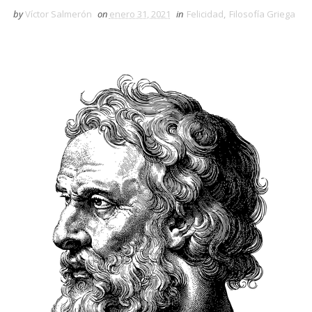
by
Víctor Salmerón
on
enero 31, 2021
in
Felicidad
,
Filosofía Griega