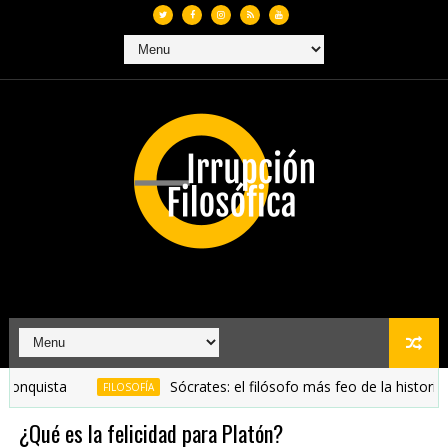
Sócrates: el filósofo más feo de la historia (y por q
FILOSOFÍA
¿Qué es la felicidad para Platón?