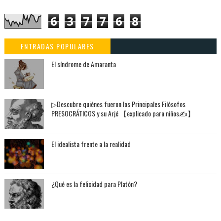
6
3
7
7
6
8
ENTRADAS POPULARES
El síndrome de Amaranta
▷Descubre quiénes fueron los Principales Filósofos
PRESOCRÁTICOS y su Arjé 【explicado para niños✍】
El idealista frente a la realidad
¿Qué es la felicidad para Platón?