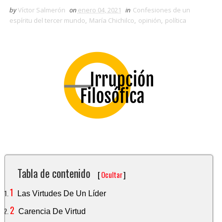
by
Víctor Salmerón
on
enero 04, 2021
in
Confesiones de un
espíritu del tercer mundo
,
María Chichilco
,
opinión
,
política
Tabla de contenido
[
Ocultar
]
Las Virtudes De Un Líder
Carencia De Virtud