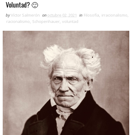
Voluntad? 🙂
by
Víctor Salmerón
on
octubre 02, 2021
in
Filosofía
,
irracionalismo
,
racionalismo
,
Schopenhauer
,
voluntad