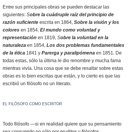
Entre sus principales obras se pueden destacar las
siguientes:
S
obre la cuádruple raíz del principio de
razón suficiente
escrita en 1864,
Sobre la visión y los
colores
en 1854.
El mundo como voluntad y
representación
en 1819,
S
obre la voluntad en la
naturaleza
en 1854,
Los dos problemas fundamentales
de la ética
1841 y
Parerga y paralipómena
en 1851. De
todas estas, sólo la última le dio renombre y mucha fama
mientras vivía. Una cosa que se debe resaltar sobre estas
obras es lo bien escritas que están, y lo cierto es que las
escribió un filósofo no un literato.
EL FILÓSOFO COMO ESCRITOR
Todo filósofo —si en realidad quiere que su pensamiento
sea consumido no sólo por eruditos y filósofos