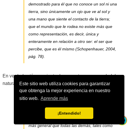
demostrado para él que no conoce un sol ni una
tierra, sino únicamente un ojo que ve al sol y
una mano que siente el contacto de la tierra;
que el mundo que le rodea no existe más que
como representación, es decir, única y
enteramente en relación a otro ser: el ser que
percibe, que es él mismo
(Schopenhauer, 2004,
pág. 78).
En verdad está consciente de que esta es una verdad de
naturaleza a priori. A su juicio:
Este sitio web utiliza cookies para garantizar
que obtenga la mejor experiencia en nuestro
sitio web.
Aprende más
Si hay alguna verdad que pueda enunciarse
a priori es ésta, pues es la expresión de aquella
¡Entendido!
forma de toda experiencia posible y concebible,
más general que todas las demás, tales como