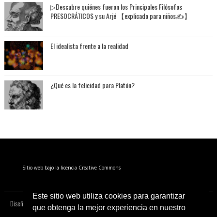
▷Descubre quiénes fueron los Principales Filósofos
PRESOCRÁTICOS y su Arjé 【explicado para niños✍】
El idealista frente a la realidad
¿Qué es la felicidad para Platón?
Sitio web bajo la licencia Creative Commons
Este sitio web utiliza cookies para garantizar
Diseñado por:
SoraTemplates
| Copyright 2020 Irrupción Filosófica
Víctor Salmerón
que obtenga la mejor experiencia en nuestro