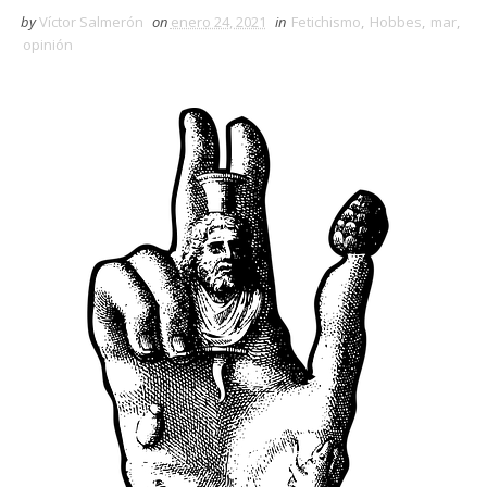
by
Víctor Salmerón
on
enero 24, 2021
in
Fetichismo
,
Hobbes
,
mar
,
opinión