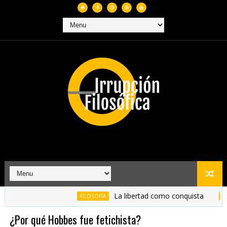
La libertad como conquista
FILOSOFÍA
FILOSOFÍA
¿Por qué Hobbes fue fetichista?