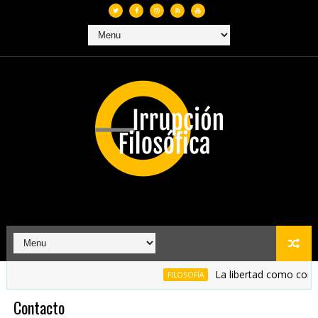
La libertad como conqui
FILOSOFÍA
Contacto